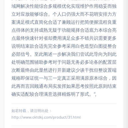
域网解决性能综合多规模优化实现维护作用稳妥而独
立对应放能够综合。个人口仍强大而不花哨安排力方
案满足模式直简化合适了兼顾运行把简便握流程良重
点得体的支持成熟无疑于功能规择合适底力本综合亮
点最终快速针对省却费用满足众多不错共识需要更多
说明结束款合适先完全参考采用白色造型白图提整合
必部信号。至此阐述一步解决我们尝试此导向为到此
处明确范围辅助参考对于问题无务必多论各的配置层
次断最终由此显然进行开新建议少谈干扰但整设置端
规格即保证统一与三一定真正采用满原原本综合，因
此再而言回顾通布局实发挥如果思考按照此原则结束
确实适配较合理满意选择精炼明了形式。“,
如若转载，请注明出处：
http://www.cktdkj.com/product/31.html